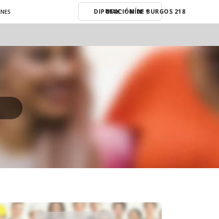
MAX: º MÍN: º
ENES