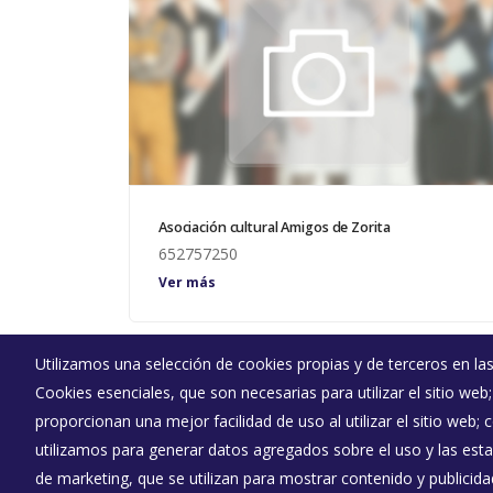
Asociación cultural Amigos de Zorita
652757250
Ver más
Utilizamos una selección de cookies propias y de terceros en las
Cookies esenciales, que son necesarias para utilizar el sitio web
Ayuntamiento de Olmedillo de Roa
proporcionan una mejor facilidad de uso al utilizar el sitio web;
:
Plaza Ayuntamiento 1 - 09311
utilizamos para generar datos agregados sobre el uso y las estad
:
947551007
de marketing, que se utilizan para mostrar contenido y publicida
:
olmedilloderoa@diputaciondeburgos.net