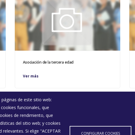
Asociación de la tercera edad
Ver más
 páginas de este sitio web:
; cookies funcionales, que
Noticias
 cookies de rendimiento, que
Eventos
ísticas del sitio web; y cookies
Corporación Municipal
d relevantes. Si elige "ACEPTAR
Teléfonos de interés
CONFIGURAR COOKIES