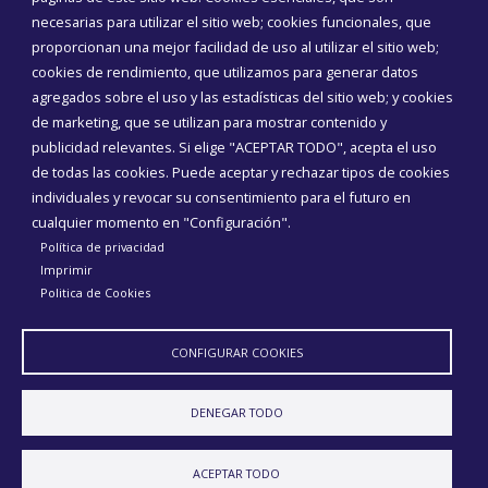
necesarias para utilizar el sitio web; cookies funcionales, que
proporcionan una mejor facilidad de uso al utilizar el sitio web;
cookies de rendimiento, que utilizamos para generar datos
agregados sobre el uso y las estadísticas del sitio web; y cookies
de marketing, que se utilizan para mostrar contenido y
publicidad relevantes. Si elige "ACEPTAR TODO", acepta el uso
de todas las cookies. Puede aceptar y rechazar tipos de cookies
individuales y revocar su consentimiento para el futuro en
cualquier momento en "Configuración".
Política de privacidad
Imprimir
Aviso Legal
Política de privacidad
Política de Cookies
Politica de Cookies
Declaración de accesibilidad
Diputación de Burgos
CONFIGURAR COOKIES
DENEGAR TODO
ACEPTAR TODO