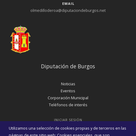
EMAIL
olmedilloderoa@diputaciondeburgos.net
Diputación de Burgos
Noticias
Eventos
Corporación Municipal
Teléfonos de interés
INICIAR SESIÓN
MAPA WEB
Utilizamos una selección de cookies propias y de terceros en las
páginas de este sitio web: Cookies esenciales, que son